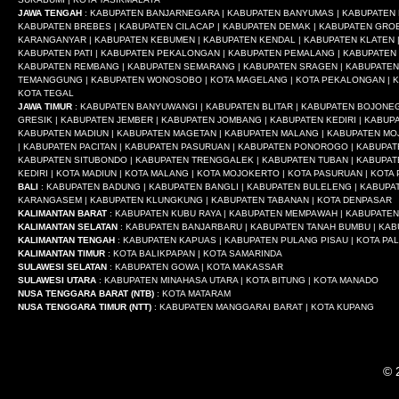
JAWA TENGAH
: KABUPATEN BANJARNEGARA | KABUPATEN BANYUMAS | KABUPATEN B
KABUPATEN BREBES | KABUPATEN CILACAP | KABUPATEN DEMAK | KABUPATEN GRO
KARANGANYAR | KABUPATEN KEBUMEN | KABUPATEN KENDAL | KABUPATEN KLATEN 
KABUPATEN PATI | KABUPATEN PEKALONGAN | KABUPATEN PEMALANG | KABUPATEN
KABUPATEN REMBANG | KABUPATEN SEMARANG | KABUPATEN SRAGEN | KABUPATEN
TEMANGGUNG | KABUPATEN WONOSOBO | KOTA MAGELANG | KOTA PEKALONGAN | KOT
KOTA TEGAL
JAWA TIMUR
: KABUPATEN BANYUWANGI | KABUPATEN BLITAR | KABUPATEN BOJON
GRESIK | KABUPATEN JEMBER | KABUPATEN JOMBANG | KABUPATEN KEDIRI | KABU
KABUPATEN MADIUN | KABUPATEN MAGETAN | KABUPATEN MALANG | KABUPATEN MO
| KABUPATEN PACITAN | KABUPATEN PASURUAN | KABUPATEN PONOROGO | KABUPAT
KABUPATEN SITUBONDO | KABUPATEN TRENGGALEK | KABUPATEN TUBAN | KABUPATEN
KEDIRI | KOTA MADIUN | KOTA MALANG | KOTA MOJOKERTO | KOTA PASURUAN | KOT
BALI
: KABUPATEN BADUNG | KABUPATEN BANGLI | KABUPATEN BULELENG | KABUPA
KARANGASEM | KABUPATEN KLUNGKUNG | KABUPATEN TABANAN | KOTA DENPASAR
KALIMANTAN BARAT
: KABUPATEN KUBU RAYA | KABUPATEN MEMPAWAH | KABUPATEN
KALIMANTAN SELATAN
: KABUPATEN BANJARBARU | KABUPATEN TANAH BUMBU | KAB
KALIMANTAN TENGAH
: KABUPATEN KAPUAS | KABUPATEN PULANG PISAU | KOTA P
KALIMANTAN TIMUR
: KOTA BALIKPAPAN | KOTA SAMARINDA
SULAWESI SELATAN
: KABUPATEN GOWA | KOTA MAKASSAR
SULAWESI UTARA
: KABUPATEN MINAHASA UTARA | KOTA BITUNG | KOTA MANADO
NUSA TENGGARA BARAT (NTB)
: KOTA MATARAM
NUSA TENGGARA TIMUR (NTT)
: KABUPATEN MANGGARAI BARAT | KOTA KUPANG
© 