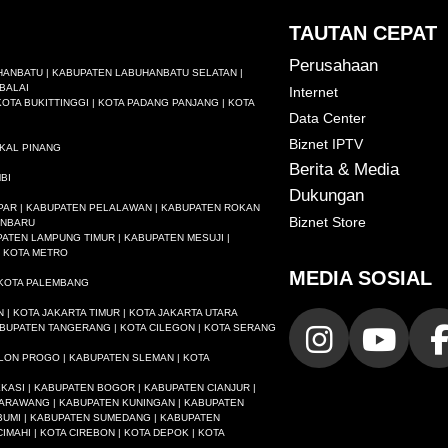
TAUTAN CEPAT
Perusahaan
HANBATU | KABUPATEN LABUHANBATU SELATAN |
BALAI
Internet
OTA BUKITTINGGI | KOTA PADANG PANJANG | KOTA
Data Center
Biznet IPTV
GKAL PINANG
Berita & Media
BI
Dukungan
AMPAR | KABUPATEN PELALAWAN | KABUPATEN ROKAN
Biznet Store
KANBARU
ATEN LAMPUNG TIMUR | KABUPATEN MESUJI |
 KOTA METRO
MEDIA SOSIAL
 KOTA PALEMBANG
N | KOTA JAKARTA TIMUR | KOTA JAKARTA UTARA
BUPATEN TANGERANG | KOTA CILEGON | KOTA SERANG
LON PROGO | KABUPATEN SLEMAN | KOTA
ASI | KABUPATEN BOGOR | KABUPATEN CIANJUR |
KARAWANG | KABUPATEN KUNINGAN | KABUPATEN
UMI | KABUPATEN SUMEDANG | KABUPATEN
IMAHI | KOTA CIREBON | KOTA DEPOK | KOTA