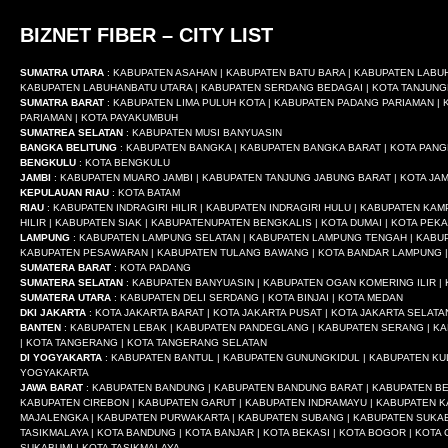
BIZNET FIBER – CITY LIST
SUMATRA UTARA
: KABUPATEN ASAHAN | KABUPATEN BATU BARA | KABUPATEN LABU
KABUPATEN LABUHANBATU UTARA | KABUPATEN SERDANG BEDAGAI | KOTA TANJUNG
SUMATRA BARAT
: KABUPATEN LIMA PULUH KOTA | KABUPATEN PADANG PARIAMAN | K
PARIAMAN | KOTA PAYAKUMBUH
SUMATREA SELATAN
: KABUPATEN MUSI BANYUASIN
BANGKA BELITUNG
: KABUPATEN BANGKA | KABUPATEN BANGKA BARAT | KOTA PAN
BENGKULU
: KOTA BENGKULU
JAMBI
: KABUPATEN MUARO JAMBI | KABUPATEN TANJUNG JABUNG BARAT | KOTA JAM
KEPULAUAN RIAU
: KOTA BATAM
RIAU
: KABUPATEN INDRAGIRI HILIR | KABUPATEN INDRAGIRI HULU | KABUPATEN K
HILIR | KABUPATEN SIAK | KABUPATENUPATEN BENGKALIS | KOTA DUMAI | KOTA PE
LAMPUNG
: KABUPATEN LAMPUNG SELATAN | KABUPATEN LAMPUNG TENGAH | KABUP
KABUPATEN PESAWARAN | KABUPATEN TULANG BAWANG | KOTA BANDAR LAMPUNG |
SUMATERA BARAT
: KOTA PADANG
SUMATERA SELATAN
: KABUPATEN BANYUASIN | KABUPATEN OGAN KOMERING ILIR |
SUMATERA UTARA
: KABUPATEN DELI SERDANG | KOTA BINJAI | KOTA MEDAN
DKI JAKARTA
: KOTA JAKARTA BARAT | KOTA JAKARTA PUSAT | KOTA JAKARTA SELATA
BANTEN
: KABUPATEN LEBAK | KABUPATEN PANDEGLANG | KABUPATEN SERANG | KA
| KOTA TANGERANG | KOTA TANGERANG SELATAN
DI YOGYAKARTA
: KABUPATEN BANTUL | KABUPATEN GUNUNGKIDUL | KABUPATEN KU
YOGYAKARTA
JAWA BARAT
: KABUPATEN BANDUNG | KABUPATEN BANDUNG BARAT | KABUPATEN BEK
KABUPATEN CIREBON | KABUPATEN GARUT | KABUPATEN INDRAMAYU | KABUPATEN 
MAJALENGKA | KABUPATEN PURWAKARTA | KABUPATEN SUBANG | KABUPATEN SUKAB
TASIKMALAYA | KOTA BANDUNG | KOTA BANJAR | KOTA BEKASI | KOTA BOGOR | KOTA C
SUKABUMI | KOTA TASIKMALAYA