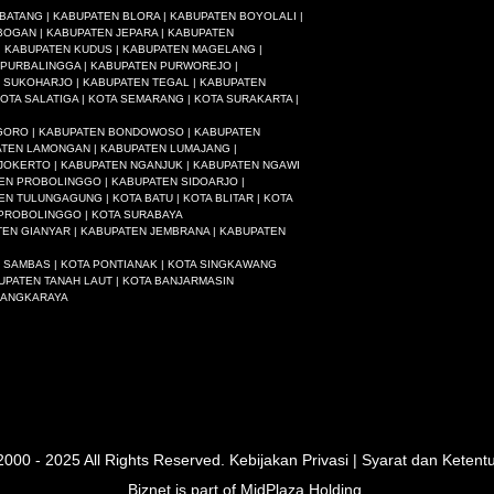
ATANG | KABUPATEN BLORA | KABUPATEN BOYOLALI |
BOGAN | KABUPATEN JEPARA | KABUPATEN
| KABUPATEN KUDUS | KABUPATEN MAGELANG |
 PURBALINGGA | KABUPATEN PURWOREJO |
 SUKOHARJO | KABUPATEN TEGAL | KABUPATEN
A SALATIGA | KOTA SEMARANG | KOTA SURAKARTA |
EGORO | KABUPATEN BONDOWOSO | KABUPATEN
PATEN LAMONGAN | KABUPATEN LUMAJANG |
JOKERTO | KABUPATEN NGANJUK | KABUPATEN NGAWI
EN PROBOLINGGO | KABUPATEN SIDOARJO |
 TULUNGAGUNG | KOTA BATU | KOTA BLITAR | KOTA
A PROBOLINGGO | KOTA SURABAYA
TEN GIANYAR | KABUPATEN JEMBRANA | KABUPATEN
 SAMBAS | KOTA PONTIANAK | KOTA SINGKAWANG
UPATEN TANAH LAUT | KOTA BANJARMASIN
ALANGKARAYA
2000 - 2025 All Rights Reserved.
Kebijakan Privasi
|
Syarat dan Ketent
Biznet is part of
MidPlaza Holding
.