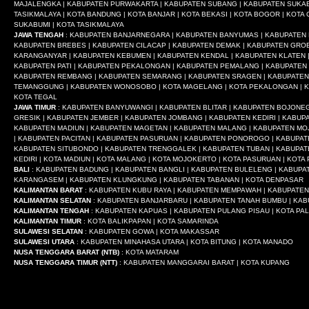
MAJALENGKA | KABUPATEN PURWAKARTA | KABUPATEN SUBANG | KABUPATEN SUKAB
TASIKMALAYA | KOTA BANDUNG | KOTA BANJAR | KOTA BEKASI | KOTA BOGOR | KOTA C
SUKABUMI | KOTA TASIKMALAYA
JAWA TENGAH
: KABUPATEN BANJARNEGARA | KABUPATEN BANYUMAS | KABUPATEN B
KABUPATEN BREBES | KABUPATEN CILACAP | KABUPATEN DEMAK | KABUPATEN GRO
KARANGANYAR | KABUPATEN KEBUMEN | KABUPATEN KENDAL | KABUPATEN KLATEN 
KABUPATEN PATI | KABUPATEN PEKALONGAN | KABUPATEN PEMALANG | KABUPATEN
KABUPATEN REMBANG | KABUPATEN SEMARANG | KABUPATEN SRAGEN | KABUPATEN
TEMANGGUNG | KABUPATEN WONOSOBO | KOTA MAGELANG | KOTA PEKALONGAN | KOT
KOTA TEGAL
JAWA TIMUR
: KABUPATEN BANYUWANGI | KABUPATEN BLITAR | KABUPATEN BOJON
GRESIK | KABUPATEN JEMBER | KABUPATEN JOMBANG | KABUPATEN KEDIRI | KABU
KABUPATEN MADIUN | KABUPATEN MAGETAN | KABUPATEN MALANG | KABUPATEN MO
| KABUPATEN PACITAN | KABUPATEN PASURUAN | KABUPATEN PONOROGO | KABUPAT
KABUPATEN SITUBONDO | KABUPATEN TRENGGALEK | KABUPATEN TUBAN | KABUPATEN
KEDIRI | KOTA MADIUN | KOTA MALANG | KOTA MOJOKERTO | KOTA PASURUAN | KOT
BALI
: KABUPATEN BADUNG | KABUPATEN BANGLI | KABUPATEN BULELENG | KABUPA
KARANGASEM | KABUPATEN KLUNGKUNG | KABUPATEN TABANAN | KOTA DENPASAR
KALIMANTAN BARAT
: KABUPATEN KUBU RAYA | KABUPATEN MEMPAWAH | KABUPATEN
KALIMANTAN SELATAN
: KABUPATEN BANJARBARU | KABUPATEN TANAH BUMBU | KAB
KALIMANTAN TENGAH
: KABUPATEN KAPUAS | KABUPATEN PULANG PISAU | KOTA P
KALIMANTAN TIMUR
: KOTA BALIKPAPAN | KOTA SAMARINDA
SULAWESI SELATAN
: KABUPATEN GOWA | KOTA MAKASSAR
SULAWESI UTARA
: KABUPATEN MINAHASA UTARA | KOTA BITUNG | KOTA MANADO
NUSA TENGGARA BARAT (NTB)
: KOTA MATARAM
NUSA TENGGARA TIMUR (NTT)
: KABUPATEN MANGGARAI BARAT | KOTA KUPANG