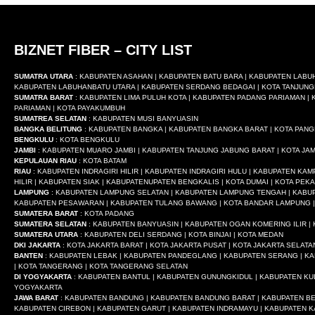
BIZNET FIBER – CITY LIST
SUMATRA UTARA
: KABUPATEN ASAHAN | KABUPATEN BATU BARA | KABUPATEN LABU
KABUPATEN LABUHANBATU UTARA | KABUPATEN SERDANG BEDAGAI | KOTA TANJUNG
SUMATRA BARAT
: KABUPATEN LIMA PULUH KOTA | KABUPATEN PADANG PARIAMAN | K
PARIAMAN | KOTA PAYAKUMBUH
SUMATREA SELATAN
: KABUPATEN MUSI BANYUASIN
BANGKA BELITUNG
: KABUPATEN BANGKA | KABUPATEN BANGKA BARAT | KOTA PAN
BENGKULU
: KOTA BENGKULU
JAMBI
: KABUPATEN MUARO JAMBI | KABUPATEN TANJUNG JABUNG BARAT | KOTA JAM
KEPULAUAN RIAU
: KOTA BATAM
RIAU
: KABUPATEN INDRAGIRI HILIR | KABUPATEN INDRAGIRI HULU | KABUPATEN K
HILIR | KABUPATEN SIAK | KABUPATENUPATEN BENGKALIS | KOTA DUMAI | KOTA PE
LAMPUNG
: KABUPATEN LAMPUNG SELATAN | KABUPATEN LAMPUNG TENGAH | KABUP
KABUPATEN PESAWARAN | KABUPATEN TULANG BAWANG | KOTA BANDAR LAMPUNG |
SUMATERA BARAT
: KOTA PADANG
SUMATERA SELATAN
: KABUPATEN BANYUASIN | KABUPATEN OGAN KOMERING ILIR |
SUMATERA UTARA
: KABUPATEN DELI SERDANG | KOTA BINJAI | KOTA MEDAN
DKI JAKARTA
: KOTA JAKARTA BARAT | KOTA JAKARTA PUSAT | KOTA JAKARTA SELATA
BANTEN
: KABUPATEN LEBAK | KABUPATEN PANDEGLANG | KABUPATEN SERANG | KA
| KOTA TANGERANG | KOTA TANGERANG SELATAN
DI YOGYAKARTA
: KABUPATEN BANTUL | KABUPATEN GUNUNGKIDUL | KABUPATEN KU
YOGYAKARTA
JAWA BARAT
: KABUPATEN BANDUNG | KABUPATEN BANDUNG BARAT | KABUPATEN BEK
KABUPATEN CIREBON | KABUPATEN GARUT | KABUPATEN INDRAMAYU | KABUPATEN 