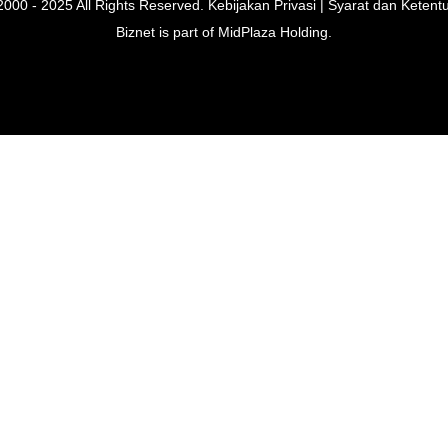
2000 - 2025 All Rights Reserved.
Kebijakan Privasi
|
Syarat dan Ketent
Biznet is part of
MidPlaza Holding
.