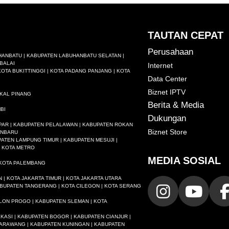
TAUTAN CEPAT
Perusahaan
HANBATU | KABUPATEN LABUHANBATU SELATAN |
BALAI
Internet
OTA BUKITTINGGI | KOTA PADANG PANJANG | KOTA
Data Center
Biznet IPTV
GKAL PINANG
Berita & Media
BI
Dukungan
AMPAR | KABUPATEN PELALAWAN | KABUPATEN ROKAN
Biznet Store
KANBARU
ATEN LAMPUNG TIMUR | KABUPATEN MESUJI |
 KOTA METRO
MEDIA SOSIAL
 KOTA PALEMBANG
N | KOTA JAKARTA TIMUR | KOTA JAKARTA UTARA
BUPATEN TANGERANG | KOTA CILEGON | KOTA SERANG
LON PROGO | KABUPATEN SLEMAN | KOTA
ASI | KABUPATEN BOGOR | KABUPATEN CIANJUR |
KARAWANG | KABUPATEN KUNINGAN | KABUPATEN