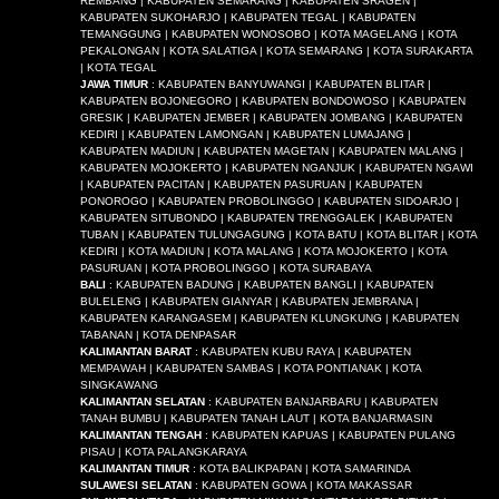
REMBANG | KABUPATEN SEMARANG | KABUPATEN SRAGEN |
KABUPATEN SUKOHARJO | KABUPATEN TEGAL | KABUPATEN
TEMANGGUNG | KABUPATEN WONOSOBO | KOTA MAGELANG | KOTA
PEKALONGAN | KOTA SALATIGA | KOTA SEMARANG | KOTA SURAKARTA
| KOTA TEGAL
JAWA TIMUR
: KABUPATEN BANYUWANGI | KABUPATEN BLITAR |
KABUPATEN BOJONEGORO | KABUPATEN BONDOWOSO | KABUPATEN
GRESIK | KABUPATEN JEMBER | KABUPATEN JOMBANG | KABUPATEN
KEDIRI | KABUPATEN LAMONGAN | KABUPATEN LUMAJANG |
KABUPATEN MADIUN | KABUPATEN MAGETAN | KABUPATEN MALANG |
KABUPATEN MOJOKERTO | KABUPATEN NGANJUK | KABUPATEN NGAWI
| KABUPATEN PACITAN | KABUPATEN PASURUAN | KABUPATEN
PONOROGO | KABUPATEN PROBOLINGGO | KABUPATEN SIDOARJO |
KABUPATEN SITUBONDO | KABUPATEN TRENGGALEK | KABUPATEN
TUBAN | KABUPATEN TULUNGAGUNG | KOTA BATU | KOTA BLITAR | KOTA
KEDIRI | KOTA MADIUN | KOTA MALANG | KOTA MOJOKERTO | KOTA
PASURUAN | KOTA PROBOLINGGO | KOTA SURABAYA
BALI
: KABUPATEN BADUNG | KABUPATEN BANGLI | KABUPATEN
BULELENG | KABUPATEN GIANYAR | KABUPATEN JEMBRANA |
KABUPATEN KARANGASEM | KABUPATEN KLUNGKUNG | KABUPATEN
TABANAN | KOTA DENPASAR
KALIMANTAN BARAT
: KABUPATEN KUBU RAYA | KABUPATEN
MEMPAWAH | KABUPATEN SAMBAS | KOTA PONTIANAK | KOTA
SINGKAWANG
KALIMANTAN SELATAN
: KABUPATEN BANJARBARU | KABUPATEN
TANAH BUMBU | KABUPATEN TANAH LAUT | KOTA BANJARMASIN
KALIMANTAN TENGAH
: KABUPATEN KAPUAS | KABUPATEN PULANG
PISAU | KOTA PALANGKARAYA
KALIMANTAN TIMUR
: KOTA BALIKPAPAN | KOTA SAMARINDA
SULAWESI SELATAN
: KABUPATEN GOWA | KOTA MAKASSAR