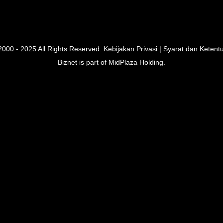
2000 - 2025 All Rights Reserved.
Kebijakan Privasi
|
Syarat dan Ketent
Biznet is part of
MidPlaza Holding
.