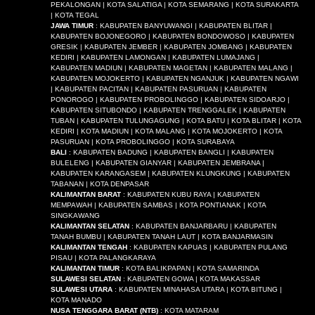
PEKALONGAN | KOTA SALATIGA | KOTA SEMARANG | KOTA SURAKARTA
| KOTA TEGAL
JAWA TIMUR
: KABUPATEN BANYUWANGI | KABUPATEN BLITAR |
KABUPATEN BOJONEGORO | KABUPATEN BONDOWOSO | KABUPATEN
GRESIK | KABUPATEN JEMBER | KABUPATEN JOMBANG | KABUPATEN
KEDIRI | KABUPATEN LAMONGAN | KABUPATEN LUMAJANG |
KABUPATEN MADIUN | KABUPATEN MAGETAN | KABUPATEN MALANG |
KABUPATEN MOJOKERTO | KABUPATEN NGANJUK | KABUPATEN NGAWI
| KABUPATEN PACITAN | KABUPATEN PASURUAN | KABUPATEN
PONOROGO | KABUPATEN PROBOLINGGO | KABUPATEN SIDOARJO |
KABUPATEN SITUBONDO | KABUPATEN TRENGGALEK | KABUPATEN
TUBAN | KABUPATEN TULUNGAGUNG | KOTA BATU | KOTA BLITAR | KOTA
KEDIRI | KOTA MADIUN | KOTA MALANG | KOTA MOJOKERTO | KOTA
PASURUAN | KOTA PROBOLINGGO | KOTA SURABAYA
BALI
: KABUPATEN BADUNG | KABUPATEN BANGLI | KABUPATEN
BULELENG | KABUPATEN GIANYAR | KABUPATEN JEMBRANA |
KABUPATEN KARANGASEM | KABUPATEN KLUNGKUNG | KABUPATEN
TABANAN | KOTA DENPASAR
KALIMANTAN BARAT
: KABUPATEN KUBU RAYA | KABUPATEN
MEMPAWAH | KABUPATEN SAMBAS | KOTA PONTIANAK | KOTA
SINGKAWANG
KALIMANTAN SELATAN
: KABUPATEN BANJARBARU | KABUPATEN
TANAH BUMBU | KABUPATEN TANAH LAUT | KOTA BANJARMASIN
KALIMANTAN TENGAH
: KABUPATEN KAPUAS | KABUPATEN PULANG
PISAU | KOTA PALANGKARAYA
KALIMANTAN TIMUR
: KOTA BALIKPAPAN | KOTA SAMARINDA
SULAWESI SELATAN
: KABUPATEN GOWA | KOTA MAKASSAR
SULAWESI UTARA
: KABUPATEN MINAHASA UTARA | KOTA BITUNG |
KOTA MANADO
NUSA TENGGARA BARAT (NTB)
: KOTA MATARAM