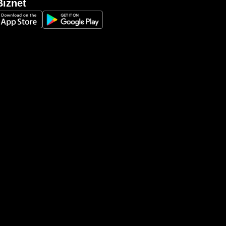
iznet