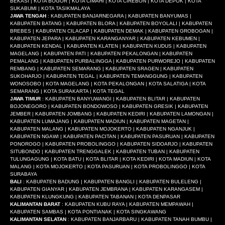
BEKASI | KOTA BOGOR | KOTA CIMAHI | KOTA CIREBON | KOTA DEPOK | KOTA
SUKABUMI | KOTA TASIKMALAYA
JAWA TENGAH
: KABUPATEN BANJARNEGARA | KABUPATEN BANYUMAS |
KABUPATEN BATANG | KABUPATEN BLORA | KABUPATEN BOYOLALI | KABUPATEN
BREBES | KABUPATEN CILACAP | KABUPATEN DEMAK | KABUPATEN GROBOGAN |
KABUPATEN JEPARA | KABUPATEN KARANGANYAR | KABUPATEN KEBUMEN |
KABUPATEN KENDAL | KABUPATEN KLATEN | KABUPATEN KUDUS | KABUPATEN
MAGELANG | KABUPATEN PATI | KABUPATEN PEKALONGAN | KABUPATEN
PEMALANG | KABUPATEN PURBALINGGA | KABUPATEN PURWOREJO | KABUPATEN
REMBANG | KABUPATEN SEMARANG | KABUPATEN SRAGEN | KABUPATEN
SUKOHARJO | KABUPATEN TEGAL | KABUPATEN TEMANGGUNG | KABUPATEN
WONOSOBO | KOTA MAGELANG | KOTA PEKALONGAN | KOTA SALATIGA | KOTA
SEMARANG | KOTA SURAKARTA | KOTA TEGAL
JAWA TIMUR
: KABUPATEN BANYUWANGI | KABUPATEN BLITAR | KABUPATEN
BOJONEGORO | KABUPATEN BONDOWOSO | KABUPATEN GRESIK | KABUPATEN
JEMBER | KABUPATEN JOMBANG | KABUPATEN KEDIRI | KABUPATEN LAMONGAN |
KABUPATEN LUMAJANG | KABUPATEN MADIUN | KABUPATEN MAGETAN |
KABUPATEN MALANG | KABUPATEN MOJOKERTO | KABUPATEN NGANJUK |
KABUPATEN NGAWI | KABUPATEN PACITAN | KABUPATEN PASURUAN | KABUPATEN
PONOROGO | KABUPATEN PROBOLINGGO | KABUPATEN SIDOARJO | KABUPATEN
SITUBONDO | KABUPATEN TRENGGALEK | KABUPATEN TUBAN | KABUPATEN
TULUNGAGUNG | KOTA BATU | KOTA BLITAR | KOTA KEDIRI | KOTA MADIUN | KOTA
MALANG | KOTA MOJOKERTO | KOTA PASURUAN | KOTA PROBOLINGGO | KOTA
SURABAYA
BALI
: KABUPATEN BADUNG | KABUPATEN BANGLI | KABUPATEN BULELENG |
KABUPATEN GIANYAR | KABUPATEN JEMBRANA | KABUPATEN KARANGASEM |
KABUPATEN KLUNGKUNG | KABUPATEN TABANAN | KOTA DENPASAR
KALIMANTAN BARAT
: KABUPATEN KUBU RAYA | KABUPATEN MEMPAWAH |
KABUPATEN SAMBAS | KOTA PONTIANAK | KOTA SINGKAWANG
KALIMANTAN SELATAN
: KABUPATEN BANJARBARU | KABUPATEN TANAH BUMBU |