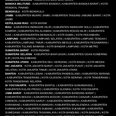
BANGKA BELITUNG
: KABUPATEN BANGKA | KABUPATEN BANGKA BARAT | KOTA
PANGKAL PINANG
BENGKULU
: KOTA BENGKULU
JAMBI
: KABUPATEN MUARO JAMBI | KABUPATEN TANJUNG JABUNG BARAT | KOTA
JAMBI
KEPULAUAN RIAU
: KOTA BATAM
RIAU
: KABUPATEN INDRAGIRI HILIR | KABUPATEN INDRAGIRI HULU | KABUPATEN
KAMPAR | KABUPATEN PELALAWAN | KABUPATEN ROKAN HILIR | KABUPATEN
SIAK | KABUPATENUPATEN BENGKALIS | KOTA DUMAI | KOTA PEKANBARU
LAMPUNG
: KABUPATEN LAMPUNG SELATAN | KABUPATEN LAMPUNG TENGAH |
KABUPATEN LAMPUNG TIMUR | KABUPATEN MESUJI | KABUPATEN PESAWARAN |
KABUPATEN TULANG BAWANG | KOTA BANDAR LAMPUNG | KOTA METRO
SUMATERA BARAT
: KOTA PADANG
SUMATERA SELATAN
: KABUPATEN BANYUASIN | KABUPATEN OGAN KOMERING
ILIR | KOTA PALEMBANG
SUMATERA UTARA
: KABUPATEN DELI SERDANG | KOTA BINJAI | KOTA MEDAN
DKI JAKARTA
: KOTA JAKARTA BARAT | KOTA JAKARTA PUSAT | KOTA JAKARTA
SELATAN | KOTA JAKARTA TIMUR | KOTA JAKARTA UTARA
BANTEN
: KABUPATEN LEBAK | KABUPATEN PANDEGLANG | KABUPATEN SERANG
| KABUPATEN TANGERANG | KOTA CILEGON | KOTA SERANG | KOTA TANGERANG |
KOTA TANGERANG SELATAN
DI YOGYAKARTA
: KABUPATEN BANTUL | KABUPATEN GUNUNGKIDUL |
KABUPATEN KULON PROGO | KABUPATEN SLEMAN | KOTA YOGYAKARTA
JAWA BARAT
: KABUPATEN BANDUNG | KABUPATEN BANDUNG BARAT |
KABUPATEN BEKASI | KABUPATEN BOGOR | KABUPATEN CIANJUR | KABUPATEN
CIREBON | KABUPATEN GARUT | KABUPATEN INDRAMAYU | KABUPATEN
KARAWANG | KABUPATEN KUNINGAN | KABUPATEN MAJALENGKA | KABUPATEN
PURWAKARTA | KABUPATEN SUBANG | KABUPATEN SUKABUMI | KABUPATEN
SUMEDANG | KABUPATEN TASIKMALAYA | KOTA BANDUNG | KOTA BANJAR | KOTA